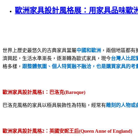
歐洲家具設計風格展：用家具品味歐
世界上歷史最悠久的古典家具當屬
中國和歐洲
，兩個地區都有
濟興起，生活水準漸長，逐漸轉為歐式家具，現今
台灣人比起
格多樣，
跟整體氛圍、個人特質融不融洽，也是購買家具的考
歐洲家具設計風格
1
：巴洛克
(Baroque)
巴洛克風格的家具以極具裝飾性為特點，經常有
雕刻的人物或
歐洲家具設計風格
2
：英國安妮王后
(Queen Anne of England)