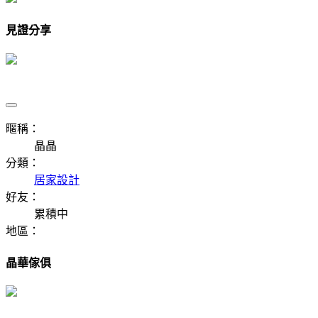
見證分享
暱稱：
晶晶
分類：
居家設計
好友：
累積中
地區：
晶華傢俱