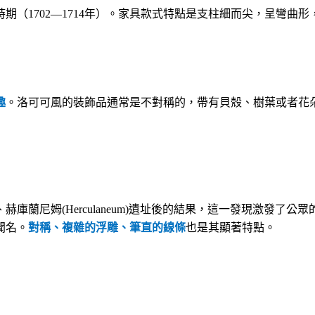
時期（
1702—1714
年）。家具款式特點是支柱細而尖，呈彎曲形
趣
。洛可可風的裝飾品通常是不對稱的，帶有貝殼、樹葉或者花
、赫庫蘭尼姆
(Herculaneum)
遺址後的結果，這一發現激發了公眾
聞名。
對稱、複雜的浮雕、筆直的線條
也是其顯著特點。