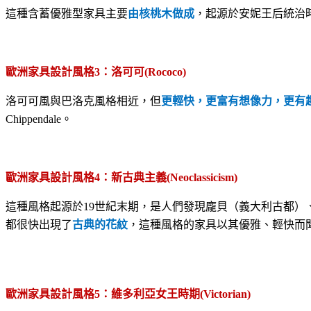
這種含蓄優雅型家具主要
由核桃木做成
，起源於安妮王后統治
歐洲家具設計風格
3
：洛可可
(Rococo)
洛可可風與巴洛克風格相近，但
更輕快，更富有想像力，更有
Chippendale
。
歐洲家具設計風格
4
：新古典主義
(Neoclassicism)
這種風格起源於
19
世紀末期，是人們發現龐貝（義大利古都）
都很快出現了
古典的花紋
，這種風格的家具以其優雅、輕快而
歐洲家具設計風格
5
：維多利亞女王時期
(Victorian)