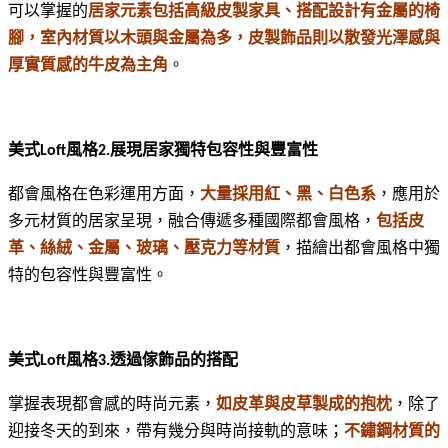
可以掌握的
居家元素包括高級皮製家具、搭配設計有金屬的椅
腳，室內材質以木頭與金屬為多，皮製飾品則以散發光澤感與
厚實質感的牛皮為主角
。
美式
風格
展現居家獨特包容性與豐富性
Loft
2.
都會風格在色彩運用方面，
大量採用紅、黑、白色系
，應用於
多元材質的居家呈現，融合傳遞多種國際都會風格，
包括皮
革、絲絨、金屬、玻璃、壓克力等材質
，描繪出都會風格中獨
特的包容性與豐富性。
美式
風格
透過傢飾品的搭配
Loft
3.
掌握表現都會感的時尚元素，
如皮革與皮草製成的抱枕
，除了
迎接冬天的到來，帶有幾分與時尚接軌的意味；
不鏽鋼材質的