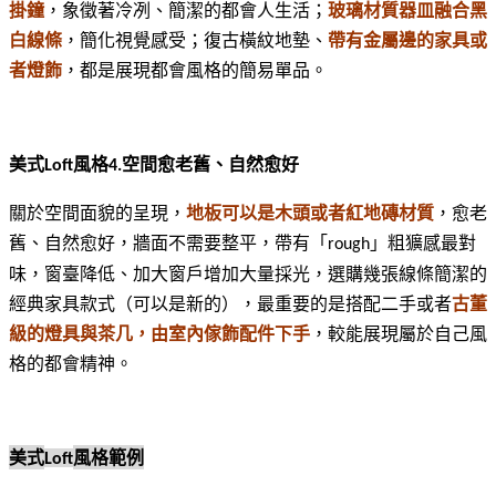
掛鐘
，象徵著冷冽、簡潔的都會人生活；
玻璃材質器皿融合黑
白線條
，簡化視覺感受；復古橫紋地墊、
帶有金屬邊的家具或
者燈飾
，都是展現都會風格的簡易單品。
美式
風格
空間愈老舊、自然愈好
Loft
4.
關於空間面貌的呈現，
地板可以是木頭或者紅地磚材質
，愈老
舊、自然愈好，牆面不需要整平，帶有「
」粗獷感最對
rough
味，窗臺降低、加大窗戶增加大量採光，選購幾張線條簡潔的
經典家具款式（可以是新的），最重要的是搭配二手或者
古董
級的燈具與茶几，由室內傢飾配件下手
，較能展現屬於自己風
格的都會精神。
美式
風格範例
Loft