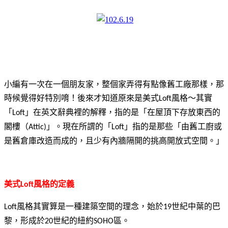
小編有一次在一個朋友家，整個家弄得有點像舊工廠那樣，那
時候覺得好特別唷！後來才知道原來是美式
風格～其實
Loft
「
」在英文辭典裡的解釋，指的是「在屋頂下存放東西的
Loft
閣樓（
」。現在所謂的「
」指的是那些「由舊工廚或
Attic)
Loft
是舊倉庫改造而成的，且少有內牆隔開的挑高開放式空間。」
美式
風格的定義
Loft
風格其實算是一種建築空間的理念，始於
世紀中葉的巴
Loft
19
黎，形成於
世紀的紐約
區。
20
SOHO