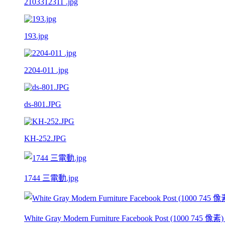
2103312311 .jpg
193.jpg
2204-011 .jpg
ds-801.JPG
KH-252.JPG
1744 三電動.jpg
White Gray Modern Furniture Facebook Post (1000 745 像素) 